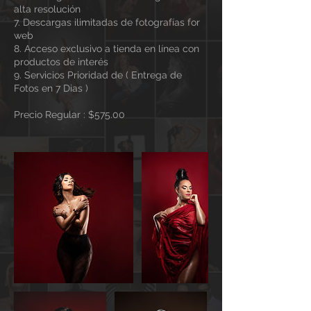
alta resolución
7. Descargas ilimitadas de fotografías for
web
8. Acceso exclusivo a tienda en línea con
productos de interés
9. Servicios Prioridad de ( Entrega de
Fotos en 7 Dias )
Precio Regular : $575.00