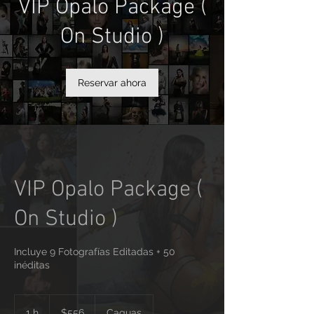
VIP Opalo Package (
On Studio )
Reservar ahora
VIP Opalo Package (
On Studio )
Incluye 9 Fotografías Editadas + 50
inéditas
556
dólares
1 h
1
$556
Caguas