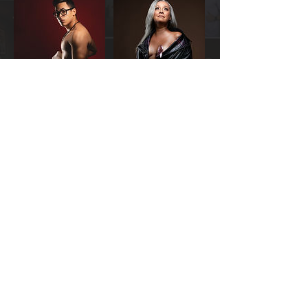
Política de cancelación
Para cancelar o posponer una reservación
o evento debe comunicarse al 787-637-
6902 ;). Estaremos listos para servirle
Datos de contacto
Caguas, Puerto Rico